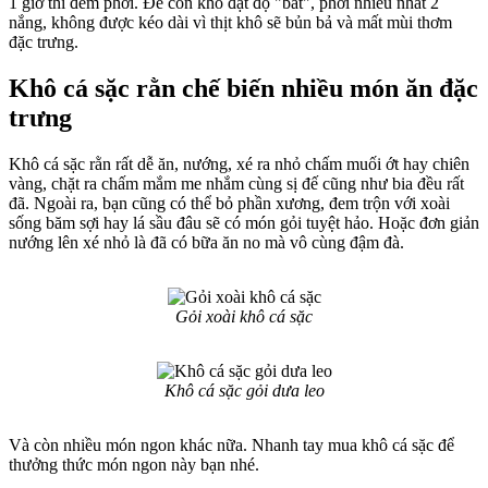
1 giờ thì đem phơi. Để con khô đạt độ "bắt", phơi nhiều nhất 2
nắng, không được kéo dài vì thịt khô sẽ bủn bả và mất mùi thơm
đặc trưng.
Khô cá sặc rằn chế biến nhiều món ăn đặc
trưng
Khô cá sặc rằn rất dễ ăn, nướng, xé ra nhỏ chấm muối ớt hay chiên
vàng, chặt ra chấm mắm me nhắm cùng sị đế cũng như bia đều rất
đã. Ngoài ra, bạn cũng có thể bỏ phần xương, đem trộn với xoài
sống băm sợi hay lá sầu đâu sẽ có món gỏi tuyệt hảo. Hoặc đơn giản
nướng lên xé nhỏ là đã có bữa ăn no mà vô cùng đậm đà.
Gỏi xoài khô cá sặc
Khô cá sặc gỏi dưa leo
Và còn nhiều món ngon khác nữa. Nhanh tay mua khô cá sặc để
thưởng thức món ngon này bạn nhé.