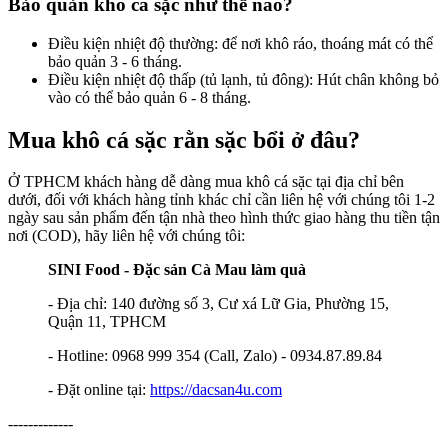
Bảo quản khô cá sặc như thế nào?
Điều kiện nhiệt độ thường: để nơi khô ráo, thoáng mát có thể
bảo quản 3 - 6 tháng.
Điều kiện nhiệt độ thấp (tủ lạnh, tủ đông): Hút chân không bỏ
vào có thể bảo quản 6 - 8 tháng.
Mua khô cá sặc rằn sặc bổi ở đâu?
Ở TPHCM khách hàng dễ dàng mua khô cá sặc tại địa chỉ bên
dưới, đối với khách hàng tỉnh khác chỉ cần liên hệ với chúng tôi 1-2
ngày sau sản phẩm đến tận nhà theo hình thức giao hàng thu tiền tận
nơi (COD), hãy liên hệ với chúng tôi:
SINI Food - Đặc sản Cà Mau làm quà
- Địa chỉ: 140 đường số 3, Cư xá Lữ Gia, Phường 15,
Quận 11, TPHCM
- Hotline: 0968 999 354 (Call, Zalo) - 0934.87.89.84
- Đặt online tại:
https://dacsan4u.com
-------------