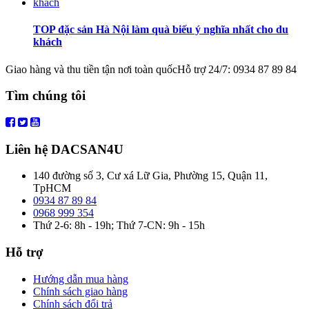
TOP đặc sản Hà Nội làm quà biếu ý nghĩa nhất cho du
khách
Giao hàng và thu tiền tận nơi toàn quốc
Hỗ trợ 24/7: 0934 87 89 84
Tìm chúng tôi
Liên hệ DACSAN4U
140 đường số 3, Cư xá Lữ Gia, Phường 15, Quận 11,
TpHCM
0934 87 89 84
0968 999 354
Thứ 2-6: 8h - 19h; Thứ 7-CN: 9h - 15h
Hỗ trợ
Hướng dẫn mua hàng
Chính sách giao hàng
Chính sách đổi trả