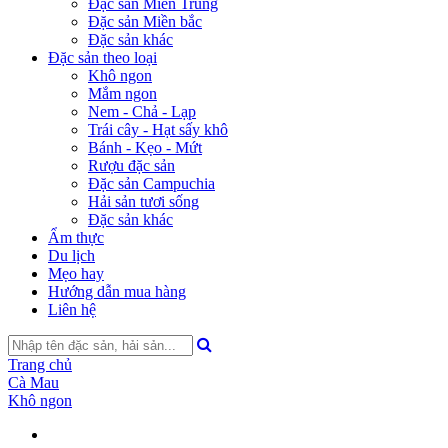
Đặc sản Miền Trung
Đặc sản Miền bắc
Đặc sản khác
Đặc sản theo loại
Khô ngon
Mắm ngon
Nem - Chả - Lạp
Trái cây - Hạt sấy khô
Bánh - Kẹo - Mứt
Rượu đặc sản
Đặc sản Campuchia
Hải sản tươi sống
Đặc sản khác
Ẩm thực
Du lịch
Mẹo hay
Hướng dẫn mua hàng
Liên hệ
Trang chủ
Cà Mau
Khô ngon