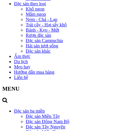
Đặc sản theo loại
Khô ngon
Mắm ngon
Nem - Chả - Lạp
Trái cây - Hạt sấy khô
Bánh - Kẹo - Mứt
Rượu đặc sản
Đặc sản Campuchia
Hải sản tươi sống
Đặc sản khác
Ẩm thực
Du lịch
Mẹo hay
Hướng dẫn mua hàng
Liên hệ
MENU
Đặc sản ba miền
Đặc sản Miền Tây
Đặc sản Đông Nam Bộ
Đặc sản Tây Nguyên