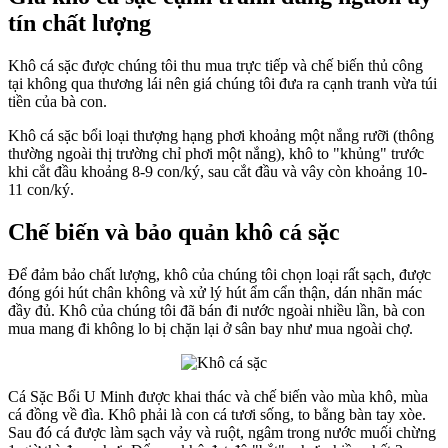
tín chất lượng
Khô cá sặc được chúng tôi thu mua trực tiếp và chế biến thủ công
tại không qua thương lái nên giá chúng tôi đưa ra cạnh tranh vừa túi
tiền của bà con.
Khô cá sặc bổi loại thượng hạng phơi khoảng một nắng rưỡi (thông
thường ngoài thị trường chỉ phơi một nắng), khô to "khủng" trước
khi cắt đầu khoảng 8-9 con/ký, sau cắt đầu và vây còn khoảng 10-
11 con/ký.
Chế biến và bảo quản khô cá sặc
Để đảm bảo chất lượng, khô của chúng tôi chọn loại rất sạch, được
đóng gói hút chân không và xử lý hút ẩm cẩn thận, dán nhãn mác
đầy đủ. Khô của chúng tôi đã bán đi nước ngoài nhiều lần, bà con
mua mang đi không lo bị chặn lại ở sân bay như mua ngoài chợ.
Cá Sặc Bổi U Minh được khai thác và chế biến vào mùa khô, mùa
cá đồng về đìa. Khô phải là con cá tươi sống, to bằng bàn tay xòe.
Sau đó cá được làm sạch vảy và ruột, ngâm trong nước muối chừng