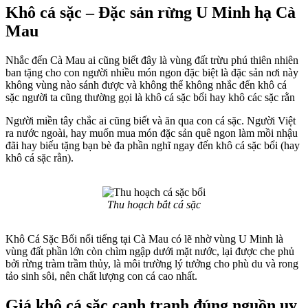
Khô cá sặc – Đặc sản rừng U Minh hạ Cà
Mau
Nhắc đến Cà Mau ai cũng biết đây là vùng đất trừu phú thiên nhiên
ban tặng cho con người nhiều món ngon đặc biệt là đặc sản nơi này
không vùng nào sánh được và không thể không nhắc đến khô cá
sặc người ta cũng thường gọi là khô cá sặc bổi hay khô các sặc rằn
Người miền tây chắc ai cũng biết và ăn qua con cá sặc. Người Việt
ra nước ngoài, hay muốn mua món đặc sản quê ngon làm mồi nhậu
đãi hay biếu tặng bạn bè đa phần nghĩ ngay đến khô cá sặc bổi (hay
khô cá sặc rằn).
Thu hoạch bắt cá sặc
Khô Cá Sặc Bổi nổi tiếng tại Cà Mau có lẽ nhờ vùng U Minh là
vùng đất phần lớn còn chìm ngập dưới mặt nước, lại được che phủ
bởi rừng tràm trầm thủy, là môi trường lý tưởng cho phù du và rong
tảo sinh sôi, nên chất lượng con cá cao nhất.
Giá khô cá sặc cạnh tranh đúng nguồn uy