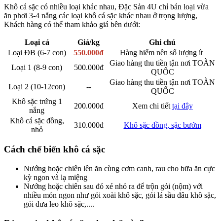
Khô cá sặc có nhiều loại khác nhau, Đặc Sản 4U chỉ bán loại vừa
ăn phơi 3-4 nắng các loại khô cá sặc khác nhau ở trọng lượng,
Khách hàng có thể tham khảo giá bên dưới:
Loại cá
Giá/kg
Ghi chú
Loại ĐB (6-7 con)
550.000đ
Hàng hiếm nên số lượng ít
Giao hàng thu tiền tận nơi TOÀN
Loại 1 (8-9 con)
500.000đ
QUỐC
Giao hàng thu tiền tận nơi TOÀN
Loại 2 (10-12con)
--
QUỐC
Khô sặc trứng 1
200.000đ
Xem chi tiết
tại đây
nắng
Khô cá sặc đồng,
310.000đ
Khô sặc đồng, sặc bướm
nhỏ
Cách chế biến khô cá sặc
Nướng hoặc chiên lên ăn cùng cơm canh, rau cho bữa ăn cực
kỳ ngon và lạ miệng
Nướng hoặc chiên sau đó xé nhỏ ra để trộn gỏi (nộm) với
nhiều món ngon như gỏi xoài khô sặc, gỏi lá sầu đâu khô sặc,
gỏi dưa leo khô sặc,....