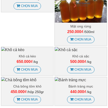
CHỌN MUA
Mật ong rừng
250.000₫
/500ml
CHỌN MUA
Khô cá kèo
Khô cá sặc
650.000₫
500.000₫
/kg
/kg
CHỌN MUA
CHỌN MUA
Chà bông tôm khô
Bánh tráng mực
450.000₫
440.000₫
/hộp 250gr
/kg
CHỌN MUA
CHỌN MUA