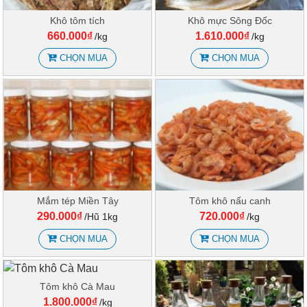
Khô tôm tích
Khô mực Sông Đốc
660.000₫
1.610.000₫
/kg
/kg
CHỌN MUA
CHỌN MUA
Mắm tép Miền Tây
Tôm khô nấu canh
290.000₫
720.000₫
/Hũ 1kg
/kg
CHỌN MUA
CHỌN MUA
Tôm khô Cà Mau
1.800.000₫
/kg