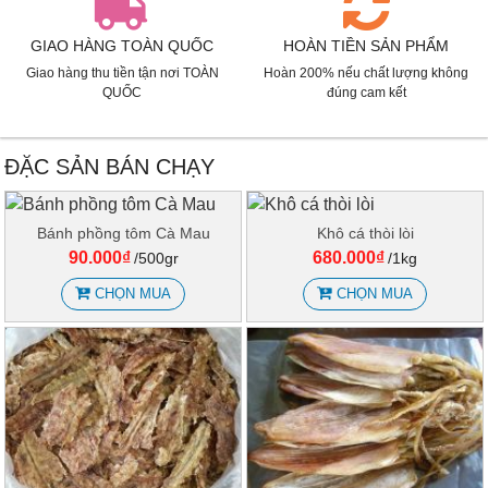
GIAO HÀNG TOÀN QUỐC
HOÀN TIỀN SẢN PHẨM
Giao hàng thu tiền tận nơi TOÀN
Hoàn 200% nếu chất lượng không
QUỐC
đúng cam kết
ĐẶC SẢN BÁN CHẠY
Bánh phồng tôm Cà Mau
Khô cá thòi lòi
90.000₫
680.000₫
/500gr
/1kg
CHỌN MUA
CHỌN MUA