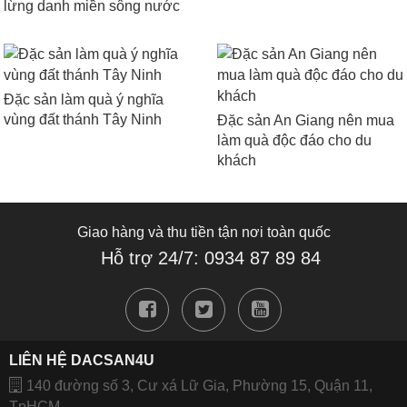
lừng danh miền sông nước
Đặc sản làm quà ý nghĩa
vùng đất thánh Tây Ninh
Đặc sản An Giang nên mua
làm quà độc đáo cho du
khách
Giao hàng và thu tiền tận nơi toàn quốc
Hỗ trợ 24/7: 0934 87 89 84
LIÊN HỆ DACSAN4U
140 đường số 3, Cư xá Lữ Gia, Phường 15, Quận 11,
TpHCM