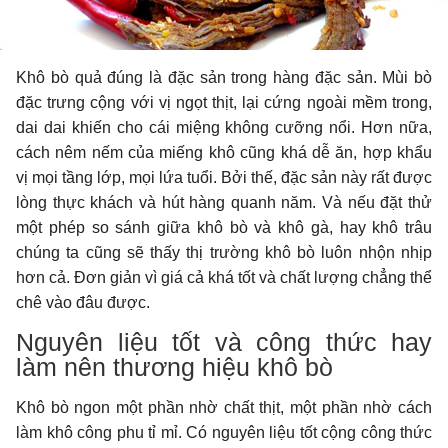
Khô bò quả đúng là đặc sản trong hàng đặc sản. Mùi bò
đặc trưng cộng với vị ngọt thịt, lại cứng ngoài mềm trong,
dai dai khiến cho cái miệng không cưỡng nổi. Hơn nữa,
cách nêm nếm của miếng khô cũng khá dễ ăn, hợp khẩu
vị mọi tầng lớp, mọi lứa tuổi. Bởi thế, đặc sản này rất được
lòng thực khách và hút hàng quanh năm. Và nếu đặt thử
một phép so sánh giữa khô bò và khô gà, hay khô trâu
chúng ta cũng sẽ thấy thị trường khô bò luôn nhộn nhịp
hơn cả. Đơn giản vì giá cả khá tốt và chất lượng chẳng thể
chê vào đâu được.
Nguyên liệu tốt và công thức hay
làm nên thương hiệu khô bò
Khô bò ngon một phần nhờ chất thịt, một phần nhờ cách
làm khô công phu tỉ mỉ. Có nguyên liệu tốt cộng công thức