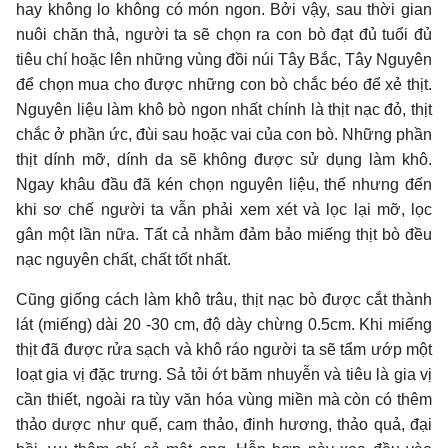
hay không lo không có món ngon. Bởi vậy, sau thời gian
nuôi chăn thả, người ta sẽ chọn ra con bò đạt đủ tuổi đủ
tiêu chí hoặc lên những vùng đồi núi Tây Bắc, Tây Nguyên
để chọn mua cho được những con bò chắc béo để xẻ thịt.
Nguyên liệu làm khô bò ngon nhất chính là thịt nạc đỏ, thịt
chắc ở phần ức, đùi sau hoặc vai của con bò. Những phần
thịt dính mỡ, dính da sẽ không được sử dụng làm khô.
Ngay khâu đầu đã kén chọn nguyên liệu, thế nhưng đến
khi sơ chế người ta vẫn phải xem xét và lọc lại mỡ, lọc
gân một lần nữa. Tất cả nhằm đảm bảo miếng thịt bò đều
nạc nguyên chất, chất tốt nhất.
Cũng giống cách làm khô trâu, thịt nạc bò được cắt thành
lát (miếng) dài 20 -30 cm, độ dày chừng 0.5cm. Khi miếng
thịt đã được rửa sạch và khô ráo người ta sẽ tẩm ướp một
loạt gia vị đặc trưng. Sả tỏi ớt băm nhuyễn và tiêu là gia vị
cần thiết, ngoài ra tùy văn hóa vùng miền mà còn có thêm
thảo dược như quế, cam thảo, đinh hương, thảo quả, đại