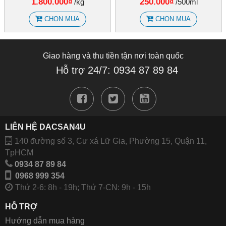
1.800.000₫
250.000₫
/kg
/500ml
CHỌN MUA
CHỌN MUA
Giao hàng và thu tiền tận nơi toàn quốc
Hỗ trợ 24/7: 0934 87 89 84
LIÊN HỆ DACSAN4U
140 đường số 3, Cư xá Lữ Gia, Phường 15, Quận 11,
TpHCM
0934 87 89 84
0968 999 354
Thứ 2-6: 8h - 19h; Thứ 7-CN: 9h - 15h
HỖ TRỢ
Hướng dẫn mua hàng