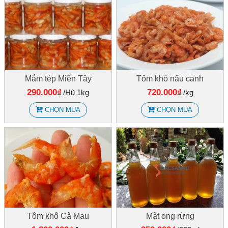
Mắm tép Miền Tây
Tôm khô nấu canh
290.000₫
720.000₫
/Hũ 1kg
/kg
CHỌN MUA
CHỌN MUA
Tôm khô Cà Mau
Mật ong rừng