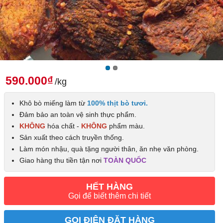
590.000₫
/kg
Khô bò miếng làm từ
100% thịt bò tươi.
Đảm bảo an toàn vệ sinh thực phẩm.
KHÔNG
hóa chất -
KHÔNG
phẩm màu.
Sản xuất theo cách truyền thống.
Làm món nhậu, quà tặng người thân, ăn nhẹ văn phòng.
Giao hàng thu tiền tận nơi
TOÀN QUỐC
HẾT HÀNG
Gọi để biết thêm chi tiết
GỌI ĐIỆN ĐẶT HÀNG