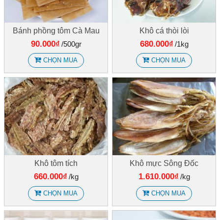
Bánh phồng tôm Cà Mau
Khô cá thòi lòi
90.000₫
680.000₫
/500gr
/1kg
CHỌN MUA
CHỌN MUA
Khô tôm tích
Khô mực Sông Đốc
660.000₫
1.610.000₫
/kg
/kg
CHỌN MUA
CHỌN MUA