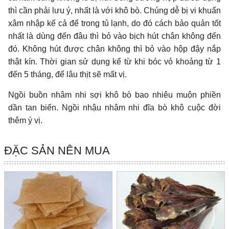
thì cần phải lưu ý, nhất là với khô bò. Chúng dễ bị vi khuẩn
xâm nhập kể cả để trong tủ lạnh, do đó cách bảo quản tốt
nhất là dùng đến đâu thì bỏ vào bịch hút chân không đến
đó. Không hút được chân không thì bỏ vào hộp đậy nắp
thật kín. Thời gian sử dụng kể từ khi bóc vỏ khoảng từ 1
đến 5 tháng, để lâu thịt sẽ mất vị.
Ngồi buồn nhâm nhi sợi khô bò bao nhiêu muộn phiền
dần tan biến. Ngồi nhậu nhâm nhi đĩa bò khô cuộc đời
thêm ý vị.
ĐẶC SẢN NÊN MUA