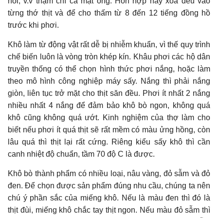
hồi, v.v thậm chí cả mật ong. Hỗn hợp này xoa đều vào
từng thớ thịt và để cho thấm từ 8 đến 12 tiếng đồng hồ
trước khi phơi.
Khô làm từ động vật rất dễ bị nhiễm khuẩn, vì thế quy trình
chế biến luôn là vòng tròn khép kín. Khâu phơi các hộ dân
truyền thống có thể chọn hình thức phơi nắng, hoặc làm
theo mô hình công nghiệp máy sấy. Nắng thì phải nắng
giòn, liên tục trở mặt cho thịt săn đều. Phơi ít nhất 2 nắng
nhiều nhất 4 nắng để đảm bảo khô bò ngon, không quá
khô cũng không quá ướt. Kinh nghiệm của thợ làm cho
biết nếu phơi ít quá thịt sẽ rất mềm có màu ửng hồng, còn
lâu quá thì thịt lại rất cứng. Riêng kiểu sấy khô thì cần
canh nhiệt độ chuẩn, tầm 70 độ C là được.
Khô bò thành phẩm có nhiều loại, nâu vàng, đỏ sẫm và đỏ
đen. Để chọn được sản phẩm đúng nhu cầu, chúng ta nên
chú ý phần sắc của miếng khô. Nếu là màu đen thì đó là
thịt đùi, miếng khô chắc tay thịt ngon. Nếu màu đỏ sẫm thì