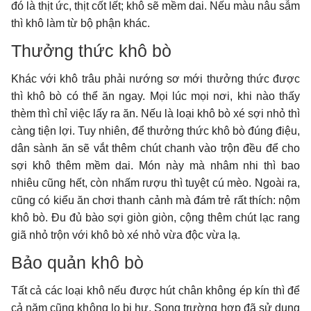
đó là thịt ức, thịt cốt lết; khô sẽ mềm dai. Nếu màu nâu sẫm
thì khô làm từ bộ phận khác.
Thưởng thức khô bò
Khác với khô trâu phải nướng sơ mới thưởng thức được
thì khô bò có thể ăn ngay. Mọi lúc mọi nơi, khi nào thấy
thèm thì chỉ việc lấy ra ăn. Nếu là loại khô bò xé sợi nhỏ thì
càng tiện lợi. Tuy nhiên, để thưởng thức khô bò đúng điệu,
dân sành ăn sẽ vắt thêm chút chanh vào trộn đều để cho
sợi khô thêm mềm dai. Món này mà nhâm nhi thì bao
nhiêu cũng hết, còn nhấm rượu thì tuyệt cú mèo. Ngoài ra,
cũng có kiểu ăn chơi thanh cảnh mà đám trẻ rất thích: nộm
khô bò. Đu đủ bào sợi giòn giòn, cộng thêm chút lạc rang
giã nhỏ trộn với khô bò xé nhỏ vừa độc vừa lạ.
Bảo quản khô bò
Tất cả các loại khô nếu được hút chân không ép kín thì để
cả năm cũng không lo bị hư. Song trường hợp đã sử dụng