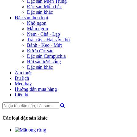
Đặc sản Miền Trung
Đặc sản Miền bắc
Đặc sản khác
Đặc sản theo loại
Khô ngon
Mắm ngon
Nem - Chả - Lạp
Trái cây - Hạt sấy khô
Bánh - Kẹo - Mứt
Rượu đặc sản
Đặc sản Campuchia
Hải sản tươi sống
Đặc sản khác
Ẩm thực
Du lịch
Mẹo hay
Hướng dẫn mua hàng
Liên hệ
Các loại đặc sản khác