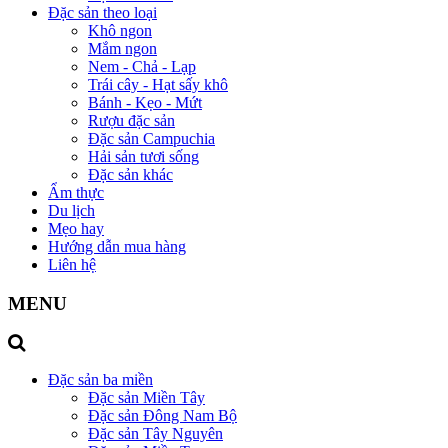
Đặc sản theo loại
Khô ngon
Mắm ngon
Nem - Chả - Lạp
Trái cây - Hạt sấy khô
Bánh - Kẹo - Mứt
Rượu đặc sản
Đặc sản Campuchia
Hải sản tươi sống
Đặc sản khác
Ẩm thực
Du lịch
Mẹo hay
Hướng dẫn mua hàng
Liên hệ
MENU
Đặc sản ba miền
Đặc sản Miền Tây
Đặc sản Đông Nam Bộ
Đặc sản Tây Nguyên