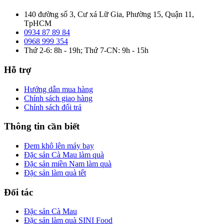
140 đường số 3, Cư xá Lữ Gia, Phường 15, Quận 11,
TpHCM
0934 87 89 84
0968 999 354
Thứ 2-6: 8h - 19h; Thứ 7-CN: 9h - 15h
Hỗ trợ
Hướng dẫn mua hàng
Chính sách giao hàng
Chính sách đổi trả
Thông tin cần biết
Đem khô lên máy bay
Đặc sản Cà Mau làm quà
Đặc sản miền Nam làm quà
Đặc sản làm quà tết
Đối tác
Đặc sản Cà Mau
Đặc sản làm quà SINI Food